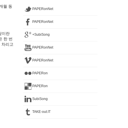
개월 동
PAPERonNet
PAPERonNet
사람이란
+SubiSong
은 한 번
을 차리고
PAPERonNet
PAPERonNet
PAPERon
PAPERon
SubiSong
TAKE-out.IT