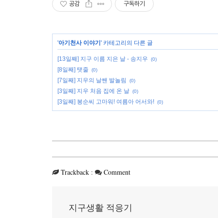
공감
구독하기
'
아기천사 이야기
' 카테고리의 다른 글
[13일째] 지구 이름 지은 날 - 송지우
(0)
[8일째] 탯줄
(0)
[7일째] 지우의 날쌘 발놀림
(0)
[3일째] 지우 처음 집에 온 날
(0)
[3일째] 봉순씨 고마워! 여름아 어서와!
(0)
Trackback
:
Comment
지구생활 적응기