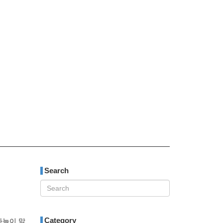
티스토리툴바
Search
Category
하늘이 맑