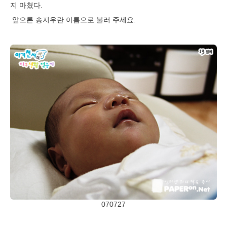
지 마쳤다
.
앞으론
송
지우
란 이름으로 불러 주세요
.
070727