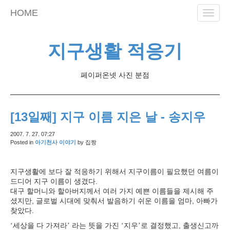
skip
HOME
Toggle
to
naviga
content
지구생활 적응기
페이퍼온넷 사진 분점
[13일째] 지구 이름 지은 날 - 송지우
2007. 7. 27. 07:27
Posted in
아기천사 이야기
by
집짱
지구생활에 보다 잘 적응하기 위해서 지구이름이 필요했던 여름이
드디어 지구 이름이 생겼다
.
대구 할머니와 할아버지께서 여러 가지 예쁜 이름들을 제시해 주
셨지만
,
글로벌 시대에 맞춰서 발음하기 쉬운 이름을 엄마
,
아빠가
찾았다
.
세상을 다 가져라
라는 뜻을 가진
지우
로 결정했고
,
출생신고까
‘
’
‘
’