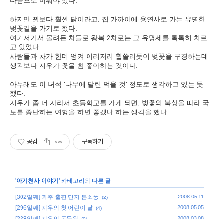
다음으로 미뤄야 했다.
하지만 꿩보다 훨씬 닭이라고, 집 가까이에 용연사로 가는 유명한
벚꽃길을 가기로 했다.
여기저기서 몰려든 차들로 왕복 2차로는 그 유명세를 톡톡히 치르
고 있었다.
사람들과 차가 한데 엉켜 이리저리 휩쓸리듯이 벚꽃을 구경하는데
생각보다 지우가 꽃을 참 좋아하는 것이다.
아무래도 이 녀석 '나무에 달린 먹을 것' 정도로 생각하고 있는 듯
했다.
지우가 좀 더 자라서 초등학교를 가게 되면, 벚꽃의 북상을 따라 국
토를 종단하는 여행을 하면 좋겠다 하는 생각을 했다.
공감
구독하기
'
아기천사 이야기
' 카테고리의 다른 글
[302일째] 파주 출판 단지 봄소풍
2008.05.11
(2)
[296일째] 지우의 첫 어린이 날
2008.05.05
(4)
[238일째] 지우의 동물원
2008.03.08
(0)