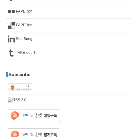
PAPERon
PAPERon
SubiSong
TAKE-out.IT
Subscribe