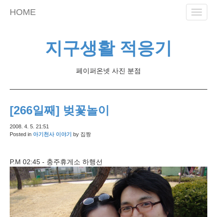
skip
HOME
Toggle
to
naviga
content
지구생활 적응기
페이퍼온넷 사진 분점
[266일째] 벚꽃놀이
2008. 4. 5. 21:51
Posted in
아기천사 이야기
by
집짱
P.M 02:45 - 충주휴게소 하행선